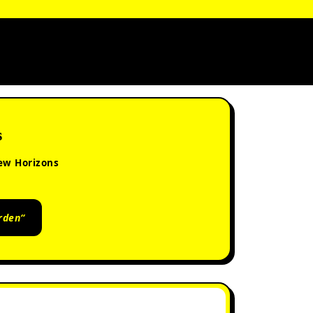
s
ew Horizons
rden“