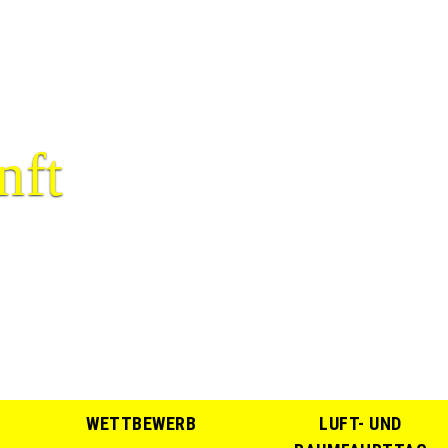
nft
WETTBEWERB
LUFT- UND