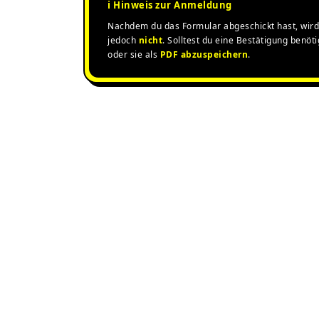
ℹ️ Hinweis zur Anmeldung
Nachdem du das Formular abgeschickt hast, wird 
jedoch
nicht
. Solltest du eine Bestätigung benöt
oder sie als
PDF abzuspeichern
.