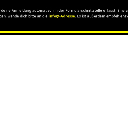
deine Anmeldung automatisch in der Formularschnittstelle erfasst. Eine
igen, wende dich bitte an die
info@-Adresse
. Es ist außerdem empfehlens