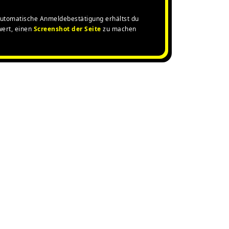
 automatische Anmeldebestätigung erhältst du
wert, einen
Screenshot der Seite
zu machen