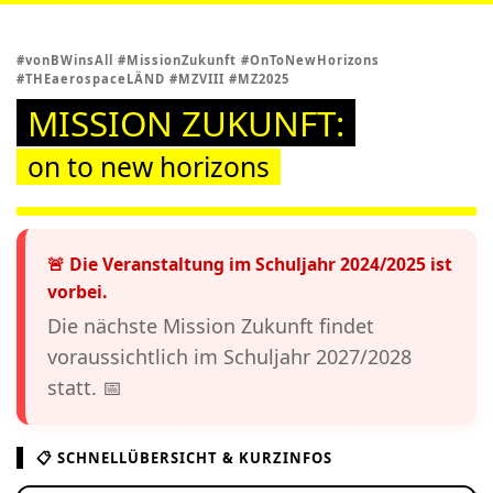
o
g
#vonBWinsAll #MissionZukunft #OnToNewHorizons
g
#THEaerospaceLÄND #MZVIII #MZ2025
l
MISSION ZUKUNFT:
e
n
on to new horizons
a
v
i
g
🚨 Die Veranstaltung im Schuljahr 2024/2025 ist
a
vorbei.
t
Die nächste Mission Zukunft findet
i
voraussichtlich im Schuljahr 2027/2028
o
statt. 📅
n
📋 SCHNELLÜBERSICHT & KURZINFOS