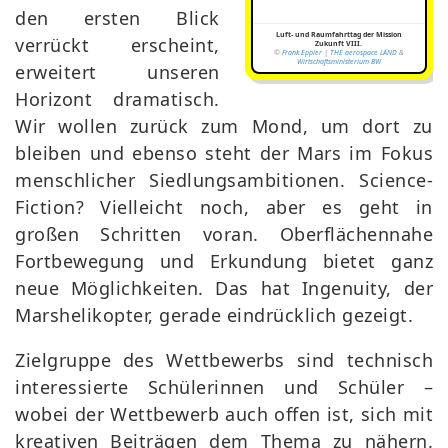
den ersten Blick
Luft- und Raumfahrttag der Mission
verrückt erscheint,
Zukunft VIII.
©
Frank Eppler
|
THE aerospace LÄND
&
Wirtschaftsministerium BW
erweitert unseren
Horizont dramatisch.
Wir wollen zurück zum Mond, um dort zu
bleiben und ebenso steht der Mars im Fokus
menschlicher Siedlungsambitionen. Science-
Fiction? Vielleicht noch, aber es geht in
großen Schritten voran. Oberflächennahe
Fortbewegung und Erkundung bietet ganz
neue Möglichkeiten. Das hat Ingenuity, der
Marshelikopter, gerade eindrücklich gezeigt.
Zielgruppe des Wettbewerbs sind technisch
interessierte Schülerinnen und Schüler –
wobei der Wettbewerb auch offen ist, sich mit
kreativen Beiträgen dem Thema zu nähern.