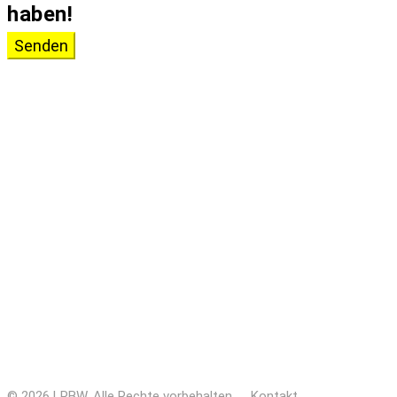
haben!
Senden
© 2026 LRBW. Alle Rechte vorbehalten .
Kontakt
.