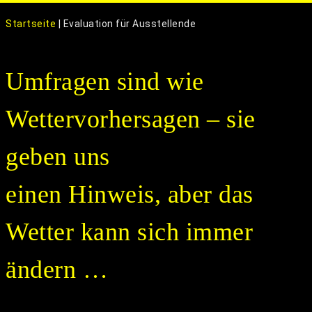
o
g
Startseite
|
Evaluation für Ausstellende
g
l
Umfragen sind wie
e
n
a
Wettervorhersagen – sie
v
i
geben uns
g
a
einen Hinweis, aber das
t
i
Wetter kann sich immer
o
n
ändern …