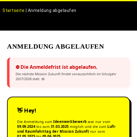
o
g
Startseite
|
Anmeldung abgelaufen
g
l
e
n
ANMELDUNG ABGELAUFEN
a
v
i
⛔ Die Anmeldefrist ist abgelaufen.
g
Die nächste Mission Zukunft findet voraussichtlich im Schuljahr
a
2027/2028 statt. 📅
t
i
o
n
👋 Hey!
Die Anmeldung zum
Ideenwettbewerb
war nur vom
09.09.2024
bis zum
31.03.2025
möglich und die zum
Luft-
und Raumfahrttag der Mission Zukunft
nur vom
01.05.2025
bis
05.06.2025
.