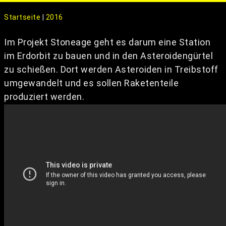
o
g
Startseite
|
2016
g
l
Im Projekt Stoneage geht es darum eine Station
e
im Erdorbit zu bauen und in den Asteroidengürtel
n
zu schießen. Dort werden Asteroiden in Treibstoff
a
umgewandelt und es sollen Raketenteile
v
produziert werden.
i
g
a
t
i
o
n