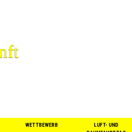
nft
WETTBEWERB
LUFT- UND