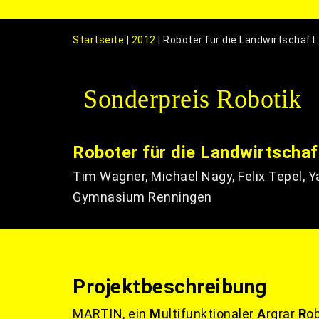
Startseite
|
2012
|
Roboter für die Landwirtschaft
Sonderpreis Robotik
Roboter für die Landwirtschaf
Tim Wagner, Michael Nagy, Felix Tepel, 
Gymnasium Renningen
Projektbeschreibung
MARTIN, ein
M
ultifunktionaler
A
rgrar
R
o