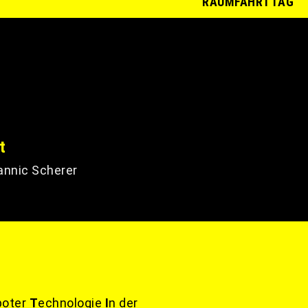
RAUMFAHRTTAG
t
Yannic Scherer
boter
T
echnologie
I
n der