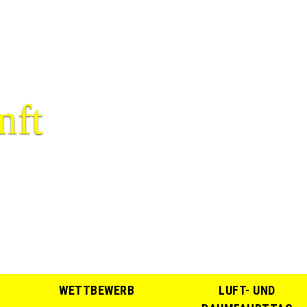
nft
WETTBEWERB
LUFT- UND