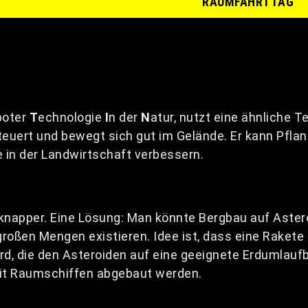
RAUMFAHRTTAG
boter
T
echnologie
I
n der
N
atur, nutzt eine ähnliche T
euert und bewegt sich gut im Gelände. Er kann Pflan
e in der Landwirtschaft verbessern.
napper. Eine Lösung: Man könnte Bergbau auf Astero
großen Mengen existieren. Idee ist, dass eine Rakete
rd, die den Asteroiden auf eine geeignete Erdumlau
mit Raumschiffen abgebaut werden.