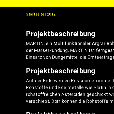
Startseite
|
2012
Projektbeschreibung
MARTIN, ein
M
ultifunktionaler
A
rgrar
R
o
der Marserkundung. MARTIN ist ferngest
Einsatz von Düngemittel die Ernteerträg
Projektbeschreibung
Auf der Erde werden Ressourcen immer k
Rohstoffe und Edelmetalle wie Platin in 
rohstoffreichen Asteroiden geschickt wi
verschiebt. Dort können die Rohstoffe 